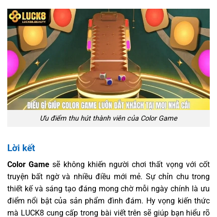
Ưu điểm thu hút thành viên của Color Game
Lời kết
Color Game
sẽ không khiến người chơi thất vọng với cốt
truyện bất ngờ và nhiều điều mới mẻ. Sự chỉn chu trong
thiết kế và sáng tạo đáng mong chờ mỗi ngày chính là ưu
điểm nổi bật của sản phẩm đình đám. Hy vọng kiến thức
mà LUCK8 cung cấp trong bài viết trên sẽ giúp bạn hiểu rõ