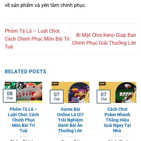
về sản phẩm và yên tâm chinh phục.
Phỏm Tá Lả – Luật Chơi,
Bí Mật Chơi Keno Giúp Bạn
Cách Chinh Phục Môn Bài Trí
Chinh Phục Giải Thưởng Lớn
Tuệ
RELATED POSTS
08
07
07
Th8
Th8
Th8
Phỏm Tá Lả –
Game Bài
Cách Chơi
Luật Chơi, Cách
Online Là Gì?
Poker Nhanh
Chinh Phục
Trải Nghiệm
Thắng Hiệu
Môn Bài Trí
Đánh Bài Ăn
Quả Ngay Tại
Tuệ
Thưởng Lớn
Nhà