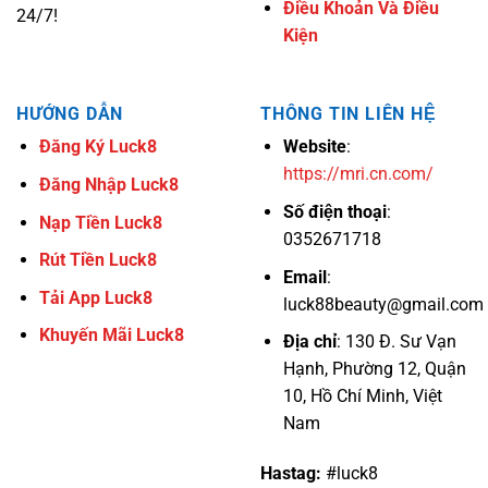
Điều Khoản Và Điều
24/7!
Kiện
HƯỚNG DẪN
THÔNG TIN LIÊN HỆ
Đăng Ký Luck8
Website
:
https://mri.cn.com/
Đăng Nhập Luck8
Số điện thoại
:
Nạp Tiền Luck8
0352671718
Rút Tiền Luck8
Email
:
Tải App Luck8
luck88beauty@gmail.com
Khuyến Mãi Luck8
Địa chỉ
: 130 Đ. Sư Vạn
Hạnh, Phường 12, Quận
10, Hồ Chí Minh, Việt
Nam
Hastag:
#luck8