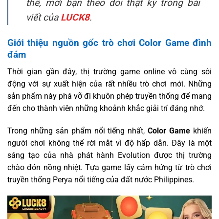
thế, mời bạn theo dõi thật kỹ trong bài
viết của
LUCK8
.
Giới thiệu nguồn gốc trò chơi Color Game đình
đám
Thời gian gần đây, thị trường game online vô cùng sôi
động với sự xuất hiện của rất nhiều trò chơi mới. Những
sản phẩm này phá vỡ đi khuôn phép truyền thống để mang
đến cho thành viên những khoảnh khắc giải trí đáng nhớ.
Trong những sản phẩm nổi tiếng nhất,
Color Game
khiến
người chơi không thể rời mắt vì độ hấp dẫn. Đây là một
sáng tạo của nhà phát hành Evolution được thị trường
chào đón nồng nhiệt. Tựa game lấy cảm hứng từ trò chơi
truyền thống Perya nổi tiếng của đất nước Philippines.