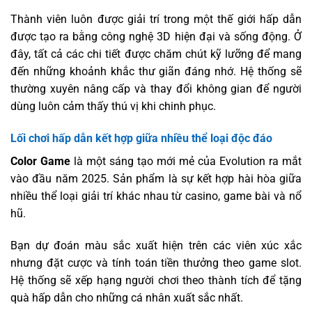
Thành viên luôn được giải trí trong một thế giới hấp dẫn
được tạo ra bằng công nghệ 3D hiện đại và sống động. Ở
đây, tất cả các chi tiết được chăm chút kỹ lưỡng để mang
đến những khoảnh khắc thư giãn đáng nhớ. Hệ thống sẽ
thường xuyên nâng cấp và thay đổi không gian để người
dùng luôn cảm thấy thú vị khi chinh phục.
Lối chơi hấp dẫn kết hợp giữa nhiều thể loại độc đáo
Color Game
là một sáng tạo mới mẻ của Evolution ra mắt
vào đầu năm 2025. Sản phẩm là sự kết hợp hài hòa giữa
nhiều thể loại giải trí khác nhau từ casino, game bài và nổ
hũ.
Bạn dự đoán màu sắc xuất hiện trên các viên xúc xắc
nhưng đặt cược và tính toán tiền thưởng theo game slot.
Hệ thống sẽ xếp hạng người chơi theo thành tích để tặng
quà hấp dẫn cho những cá nhân xuất sắc nhất.