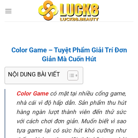
Bỏ
qua
nội
dung
Color Game – Tuyệt Phẩm Giải Trí Đơn
Giản Mà Cuốn Hút
NỘI DUNG BÀI VIẾT
Color Game
có mặt tại nhiều cổng game,
nhà cái vì độ hấp dẫn. Sản phẩm thu hút
hàng ngàn lượt thành viên đến thử sức
với cách chơi đơn giản. Muốn biết vì sao
tựa game lại có sức hút khó cưỡng như