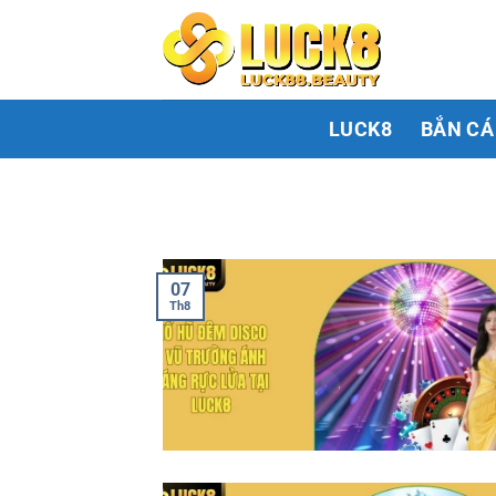
Bỏ
qua
nội
dung
LUCK8
BẮN CÁ
07
Th8