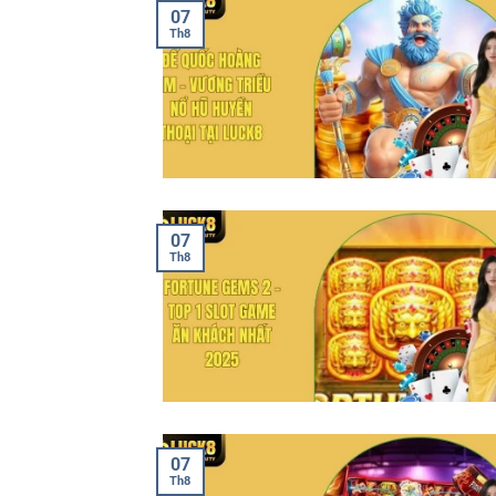
07
Th8
07
Th8
07
Th8