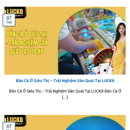
07
Th8
Bắn Cá Ở Siêu Thị – Trải Nghiệm Săn Quái Tại LUCK8
Bắn Cá Ở Siêu Thị – Trải Nghiệm Săn Quái Tại LUCK8 Bắn Cá Ở
[...]
07