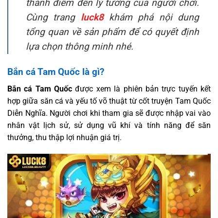
thành điểm đến lý tưởng của người chơi.
Cùng trang
luck8
khám phá nội dung
tổng quan về sản phẩm để có quyết định
lựa chọn thông minh nhé.
Bắn cá Tam Quốc là gì?
Bắn cá Tam Quốc
được xem là phiên bản trực tuyến kết
hợp giữa săn cá và yếu tố võ thuật từ cốt truyện Tam Quốc
Diễn Nghĩa. Người chơi khi tham gia sẽ được nhập vai vào
nhân vật lịch sử, sử dụng vũ khí và tính năng để săn
thưởng, thu thập lợi nhuận giá trị.