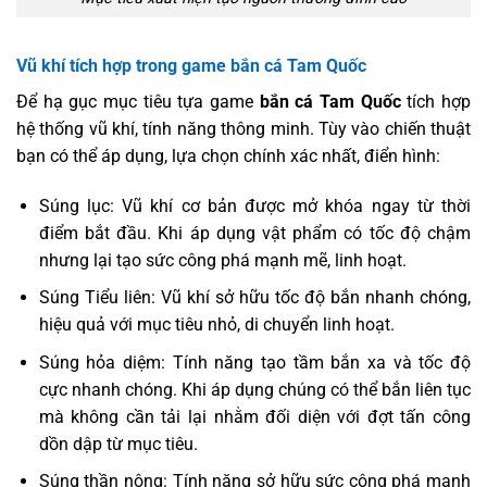
Vũ khí tích hợp trong game bắn cá Tam Quốc
Để hạ gục mục tiêu tựa game
bắn cá Tam Quốc
tích hợp
hệ thống vũ khí, tính năng thông minh. Tùy vào chiến thuật
bạn có thể áp dụng, lựa chọn chính xác nhất, điển hình:
Súng lục: Vũ khí cơ bản được mở khóa ngay từ thời
điểm bắt đầu. Khi áp dụng vật phẩm có tốc độ chậm
nhưng lại tạo sức công phá mạnh mẽ, linh hoạt.
Súng Tiểu liên: Vũ khí sở hữu tốc độ bắn nhanh chóng,
hiệu quả với mục tiêu nhỏ, di chuyển linh hoạt.
Súng hỏa diệm: Tính năng tạo tầm bắn xa và tốc độ
cực nhanh chóng. Khi áp dụng chúng có thể bắn liên tục
mà không cần tải lại nhằm đối diện với đợt tấn công
dồn dập từ mục tiêu.
Súng thần nông: Tính năng sở hữu sức công phá mạnh