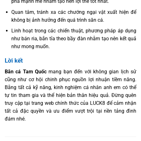
phá mạnh mẽ nhằm tạo nên lợi thế tốt nhất.
Quan tâm, tránh xa các chướng ngại vật xuất hiện để
không bị ảnh hưởng đến quá trình săn cá.
Linh hoạt trong các chiến thuật, phương pháp áp dụng
như bán ria, bắn tỉa theo bầy đàn nhằm tạo nên kết quả
như mong muốn.
Lời kết
Bắn cá Tam Quốc
mang bạn đến với không gian lịch sử
cũng như cơ hội chinh phục nguồn lợi nhuận tiềm năng.
Bằng tất cả kỹ năng, kinh nghiệm cá nhân anh em có thể
tự tin tham gia và thể hiện bản thân hiệu quả. Đừng quên
truy cập tại trang web chính thức của LUCK8 để cảm nhận
tất cả đặc quyền và ưu điểm vượt trội tại nền tảng đình
đám nhé.