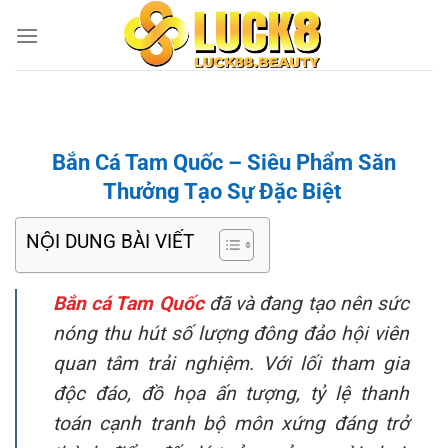
Bỏ
qua
nội
dung
Bắn Cá Tam Quốc – Siêu Phẩm Săn
Thưởng Tạo Sự Đặc Biệt
NỘI DUNG BÀI VIẾT
Bắn cá Tam Quốc
đã và đang tạo nên sức
nóng thu hút số lượng đông đảo hội viên
quan tâm trải nghiệm. Với lối tham gia
độc đáo, đồ họa ấn tượng, tỷ lệ thanh
toán cạnh tranh bộ môn xứng đáng trở