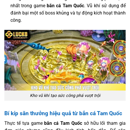
nhất trong game
bắn cá Tam Quốc
. Vũ khí sử dụng để
đánh bại một số boss khủng và tự động kích hoạt thành
công.
Kho vũ khí tạo sức công phá vượt trội
Bí kíp săn thưởng hiệu quả từ bắn cá Tam Quốc
Thực tế tựa game
bắn cá Tam Quốc
sở hữu lối tham gia