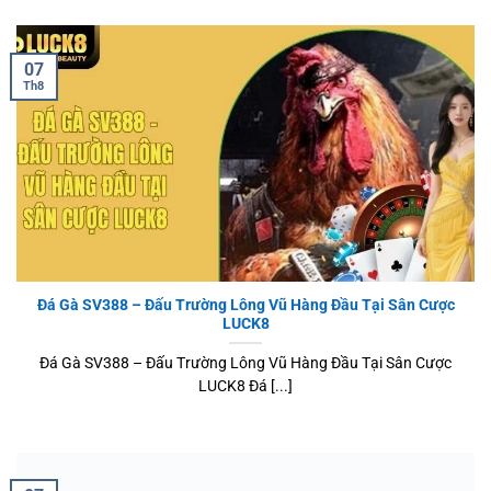
07
Th8
Đá Gà SV388 – Đấu Trường Lông Vũ Hàng Đầu Tại Sân Cược
LUCK8
Đá Gà SV388 – Đấu Trường Lông Vũ Hàng Đầu Tại Sân Cược
LUCK8 Đá [...]