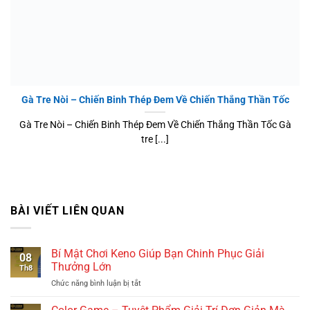
Gà Tre Nòi – Chiến Binh Thép Đem Về Chiến Thắng Thần Tốc
Gà Tre Nòi – Chiến Binh Thép Đem Về Chiến Thắng Thần Tốc Gà
tre [...]
BÀI VIẾT LIÊN QUAN
Bí Mật Chơi Keno Giúp Bạn Chinh Phục Giải
08
Thưởng Lớn
Th8
Chức năng bình luận bị tắt
ở
Bí
Mật