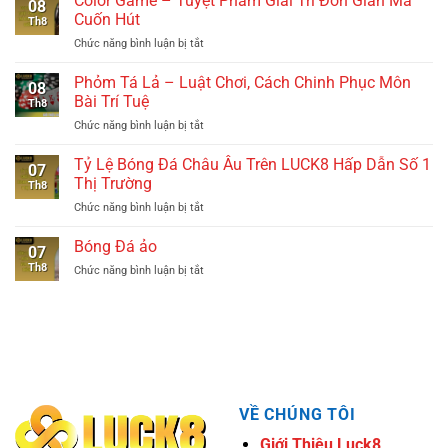
Color Game – Tuyệt Phẩm Giải Trí Đơn Giản Mà
08
Chơi
Cuốn Hút
Th8
Keno
Chức năng bình luận bị tắt
ở
Giúp
Color
Bạn
Game
Phỏm Tá Lả – Luật Chơi, Cách Chinh Phục Môn
Chinh
08
–
Phục
Bài Trí Tuệ
Th8
Tuyệt
Giải
Chức năng bình luận bị tắt
ở
Phẩm
Thưởng
Phỏm
Giải
Lớn
Tá
Tỷ Lệ Bóng Đá Châu Âu Trên LUCK8 Hấp Dẫn Số 1
Trí
07
Lả
Đơn
Thị Trường
Th8
–
Giản
Chức năng bình luận bị tắt
ở
Luật
Mà
Tỷ
Chơi,
Cuốn
Lệ
Bóng Đá ảo
Cách
Hút
07
Bóng
Chinh
Th8
Chức năng bình luận bị tắt
ở
Đá
Phục
Bóng
Châu
Môn
Đá
Âu
Bài
ảo
Trên
Trí
LUCK8
Tuệ
Hấp
Dẫn
Số
1
VỀ CHÚNG TÔI
Thị
Giới Thiệu Luck8
Trường