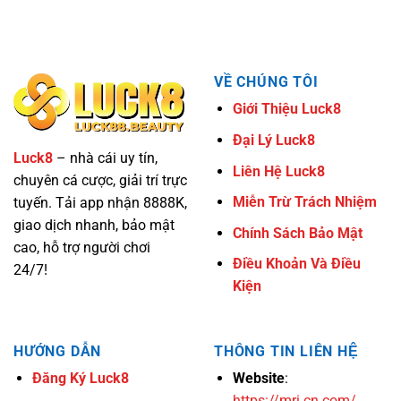
Trên
Trí
LUCK8
Tuệ
Hấp
Dẫn
Số
1
VỀ CHÚNG TÔI
Thị
Giới Thiệu Luck8
Trường
Đại Lý Luck8
Luck8
– nhà cái uy tín,
Liên Hệ Luck8
chuyên cá cược, giải trí trực
Miễn Trừ Trách Nhiệm
tuyến. Tải app nhận 8888K,
giao dịch nhanh, bảo mật
Chính Sách Bảo Mật
cao, hỗ trợ người chơi
Điều Khoản Và Điều
24/7!
Kiện
HƯỚNG DẪN
THÔNG TIN LIÊN HỆ
Đăng Ký Luck8
Website
:
https://mri.cn.com/