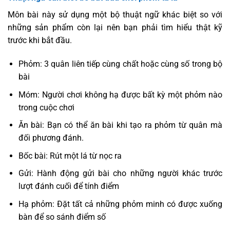
Môn bài này sử dụng một bộ thuật ngữ khác biệt so với
những sản phẩm còn lại nên bạn phải tìm hiểu thật kỹ
trước khi bắt đầu.
Phỏm: 3 quân liên tiếp cùng chất hoặc cùng số trong bộ
bài
Móm: Người chơi không hạ được bất kỳ một phỏm nào
trong cuộc chơi
Ăn bài: Bạn có thể ăn bài khi tạo ra phỏm từ quân mà
đối phương đánh.
Bốc bài: Rút một lá từ nọc ra
Gửi: Hành động gửi bài cho những người khác trước
lượt đánh cuối để tính điểm
Hạ phỏm: Đặt tất cả những phỏm minh có được xuống
bàn để so sánh điểm số