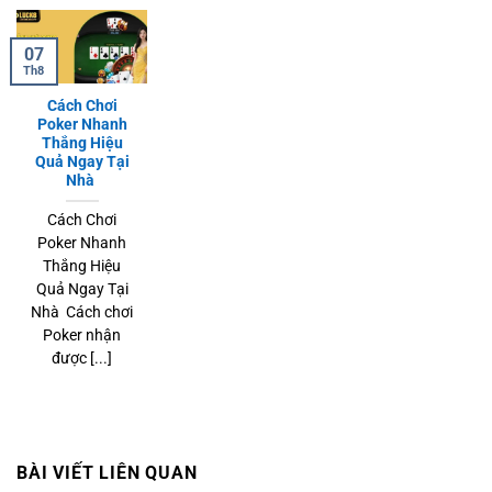
07
Th8
Cách Chơi
Poker Nhanh
Thắng Hiệu
Quả Ngay Tại
Nhà
Cách Chơi
Poker Nhanh
Thắng Hiệu
Quả Ngay Tại
Nhà Cách chơi
Poker nhận
được [...]
BÀI VIẾT LIÊN QUAN