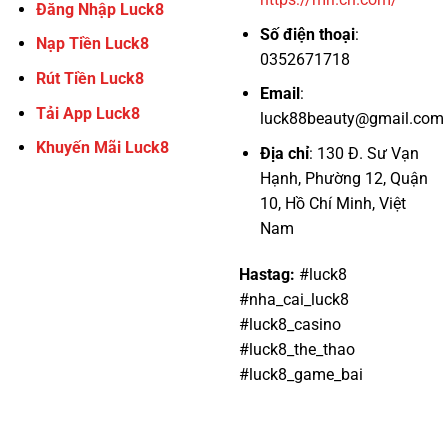
Đăng Nhập Luck8
Số điện thoại
:
Nạp Tiền Luck8
0352671718
Rút Tiền Luck8
Email
:
Tải App Luck8
luck88beauty@gmail.com
Khuyến Mãi Luck8
Địa chỉ
: 130 Đ. Sư Vạn
Hạnh, Phường 12, Quận
10, Hồ Chí Minh, Việt
Nam
Hastag:
#luck8
#nha_cai_luck8
#luck8_casino
#luck8_the_thao
#luck8_game_bai