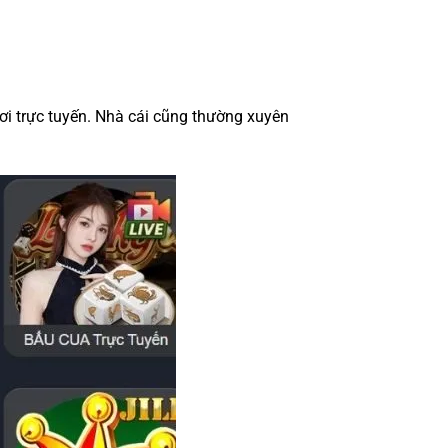
hơi trực tuyến. Nhà cái cũng thường xuyên