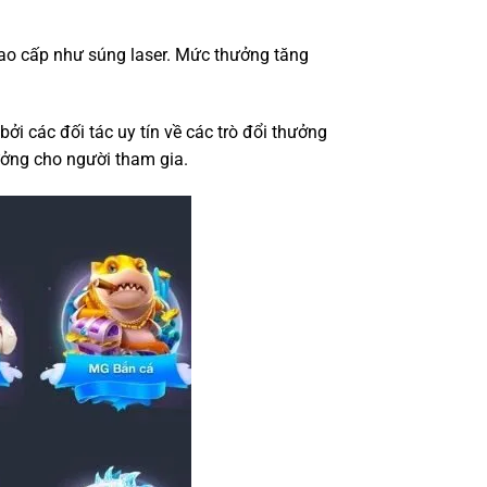
cao cấp như súng laser. Mức thưởng tăng
ởi các đối tác uy tín về các trò đổi thưởng
hưởng cho người tham gia.