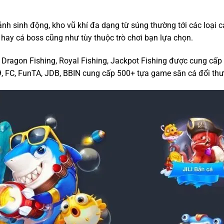
nh sinh động, kho vũ khí đa dạng từ súng thường tới các loại 
 hay cá boss cũng như tùy thuộc trò chơi bạn lựa chọn.
, Dragon Fishing, Royal Fishing, Jackpot Fishing được cung cấp b
 CQ9, FC, FunTA, JDB, BBIN cung cấp 500+ tựa game săn cá đổi t