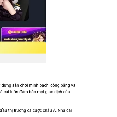
xây dựng sân chơi minh bạch, công bằng và
à cái luôn đảm bảo mọi giao dịch của
 đầu thị trường cá cược châu Á. Nhà cái