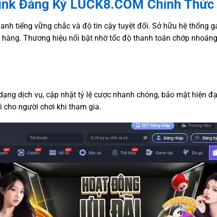
ink Đăng Ký LUCK8.COM Chính Thứ
anh tiếng vững chắc và độ tin cậy tuyệt đối. Sở hữu hệ thống g
h hàng. Thương hiệu nổi bật nhờ tốc độ thanh toán chớp nhoán
dạng dịch vụ, cập nhật tỷ lệ cược nhanh chóng, bảo mật hiện đại
 cho người chơi khi tham gia.