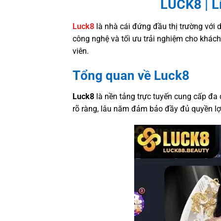
LUCK8 | L
Luck8
là nhà cái đứng đầu thị trường với d
công nghệ và tối ưu trải nghiệm cho khác
viên.
Tổng quan về Luck8
Luck8
là nền tảng trực tuyến cung cấp đa 
rõ ràng, lâu năm đảm bảo đầy đủ quyền lợi