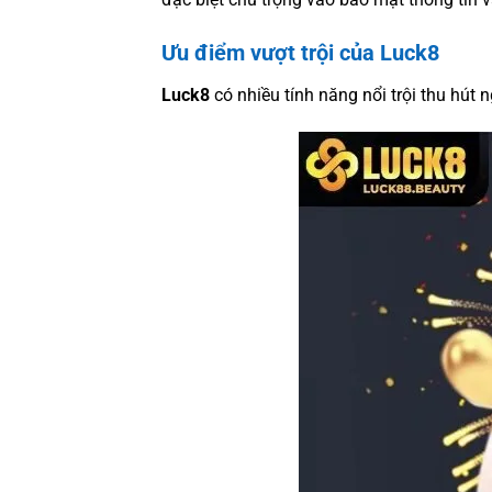
Ưu điểm vượt trội của Luck8
Luck8
có nhiều tính năng nổi trội thu hút 