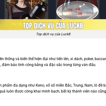
Top dịch vụ của Luck8
 thống và biến thể hiện đại như tiến lên, xì dách, poker, bacca
 đảm bảo tính công bằng và đặc sắc trong từng ván đấu.
n phẩm đa dạng như Keno, xổ số miền Bắc, Trung, Nam, lô đề ba
ết quả luôn được công khai minh bạch, bất kỳ thành viên nào cũn