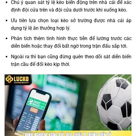
Chú ý quan sát tỷ lệ kèo biến động trên nhà cái để xác
định đội cửa trên và đội cửa dưới trước khi xuống kèo.
Ưu tiên lựa chọn loại kèo sở trường được nhà cái áp
dụng tỷ lệ ăn thưởng hợp lý.
Phân tích thêm tình hình thực tiễn để lường trước các
diễn biến hoặc thay đổi bất ngờ trong trận đấu sắp tới.
Ngoài ra thì bạn cũng đừng quên theo dõi sát diễn biến
trận cầu để đổi kèo kịp thời.