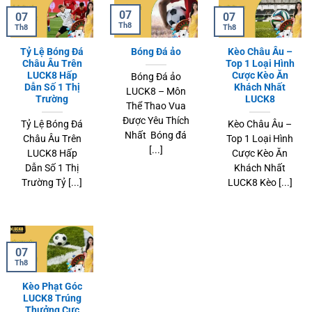
07
07
07
Th8
Th8
Th8
Tỷ Lệ Bóng Đá
Bóng Đá ảo
Kèo Châu Âu –
Châu Âu Trên
Top 1 Loại Hình
LUCK8 Hấp
Cược Kèo Ăn
Bóng Đá ảo
Dẫn Số 1 Thị
Khách Nhất
LUCK8 – Môn
Trường
LUCK8
Thể Thao Vua
Được Yêu Thích
Tỷ Lệ Bóng Đá
Kèo Châu Âu –
Nhất Bóng đá
Châu Âu Trên
Top 1 Loại Hình
[...]
LUCK8 Hấp
Cược Kèo Ăn
Dẫn Số 1 Thị
Khách Nhất
Trường Tỷ [...]
LUCK8 Kèo [...]
07
Th8
Kèo Phạt Góc
LUCK8 Trúng
Thưởng Cực