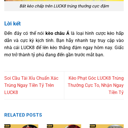
Bắt kèo chấp trên LUCK8 trúng thưởng cực đậm
Lời kết
Đến đây có thể nói
kèo châu Á
là loại hình cược kèo hấp
dẫn và cực kỳ kịch tính. Bạn hãy nhanh tay truy cập vào
nhà cái LUCK8 để lên kèo thắng đậm ngay hôm nay. Giấc
mơ trở thành tỷ phú đang đến gần trước mắt bạn.
Soi Cầu Tài Xỉu Chuẩn Xác
Kèo Phạt Góc LUCK8 Trúng
Trúng Ngay Tiền Tỷ Trên
Thưởng Cực To, Nhận Ngay
LUCK8
Tiền Tỷ
RELATED POSTS