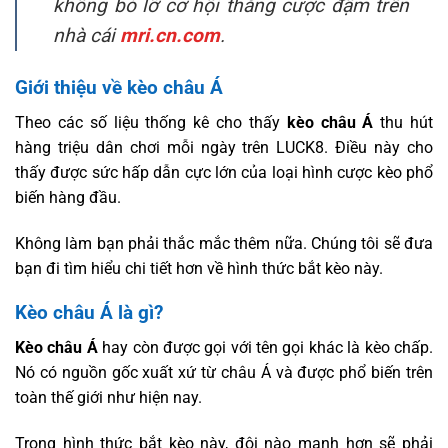
không bỏ lỡ cơ hội thắng cược đậm trên
nhà cái
mri.cn.com
.
Giới thiệu về kèo châu Á
Theo các số liệu thống kê cho thấy
kèo châu Á
thu hút
hàng triệu dân chơi mỗi ngày trên LUCK8. Điều này cho
thấy được sức hấp dẫn cực lớn của loại hình cược kèo phổ
biến hàng đầu.
Không làm bạn phải thắc mắc thêm nữa. Chúng tôi sẽ đưa
bạn đi tìm hiểu chi tiết hơn về hình thức bắt kèo này.
Kèo châu Á là gì?
Kèo châu Á
hay còn được gọi với tên gọi khác là kèo chấp.
Nó có nguồn gốc xuất xứ từ châu Á và được phổ biến trên
toàn thế giới như hiện nay.
Trong hình thức bắt kèo này, đội nào mạnh hơn sẽ phải