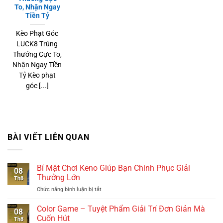
To, Nhận Ngay
Tiền Tỷ
Kèo Phạt Góc
LUCK8 Trúng
Thưởng Cực To,
Nhận Ngay Tiền
Tỷ Kèo phạt
góc [...]
BÀI VIẾT LIÊN QUAN
Bí Mật Chơi Keno Giúp Bạn Chinh Phục Giải
08
Thưởng Lớn
Th8
Chức năng bình luận bị tắt
ở
Bí
Mật
Color Game – Tuyệt Phẩm Giải Trí Đơn Giản Mà
08
Chơi
Cuốn Hút
Th8