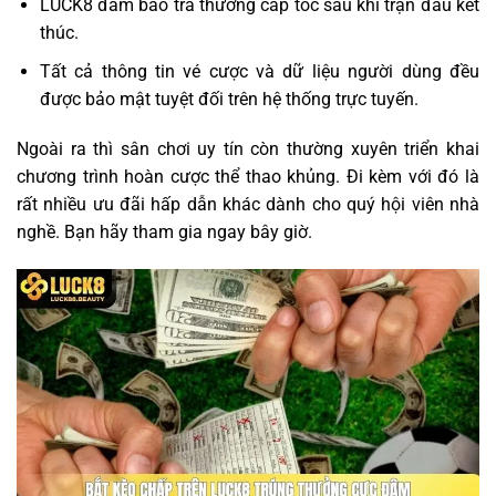
LUCK8 đảm bảo trả thưởng cấp tốc sau khi trận đấu kết
thúc.
Tất cả thông tin vé cược và dữ liệu người dùng đều
được bảo mật tuyệt đối trên hệ thống trực tuyến.
Ngoài ra thì sân chơi uy tín còn thường xuyên triển khai
chương trình hoàn cược thể thao khủng. Đi kèm với đó là
rất nhiều ưu đãi hấp dẫn khác dành cho quý hội viên nhà
nghề. Bạn hãy tham gia ngay bây giờ.