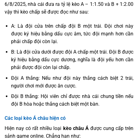
6/8/2025, nhà cái đưa ra tỷ lệ kèo A – 1:1.50 và B + 1:2.00
vậy thì kèo chấp sẽ được đọc như sau:
A: Là đội cửa trên chấp đội B một trái. Đội chơi này
được ký hiệu bằng dấu cực âm, tức đội mạnh hơn cần
phải chấp đội còn lại.
B: Là đội cửa dưới được đội A chấp một trái. Đội B được
ký hiệu bằng dấu cực dương, nghĩa là đội yếu hơn cần
phải được đội còn lại chấp.
Đội A thắng: Nếu như đội này thắng cách biệt 2 trái,
người chơi mới được ăn cược.
Đội B thắng: Hội viên chỉ được nhà cái chung tiền nếu
đội B hòa hoặc thắng cách biệt một bàn.
Các loại kèo Á châu hiện có
Hiện nay có rất nhiều loại
kèo châu Á
được cung cấp trên
sảnh game online. Chẳng hạn như: