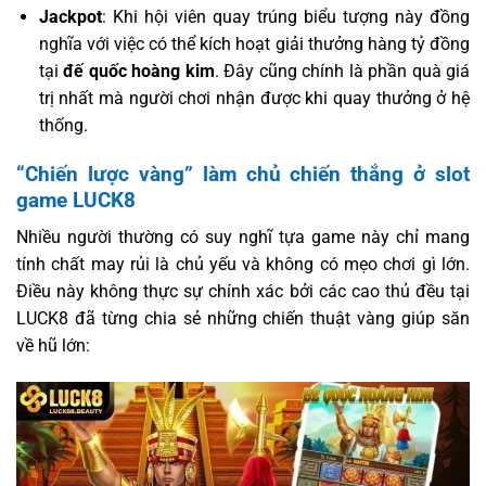
Jackpot
: Khi hội viên quay trúng biểu tượng này đồng
nghĩa với việc có thể kích hoạt giải thưởng hàng tỷ đồng
tại
đế quốc hoàng kim
. Đây cũng chính là phần quà giá
trị nhất mà người chơi nhận được khi quay thưởng ở hệ
thống.
“Chiến lược vàng” làm chủ chiến thắng ở slot
game LUCK8
Nhiều người thường có suy nghĩ tựa game này chỉ mang
tính chất may rủi là chủ yếu và không có mẹo chơi gì lớn.
Điều này không thực sự chính xác bởi các cao thủ đều tại
LUCK8 đã từng chia sẻ những chiến thuật vàng giúp săn
về hũ lớn: