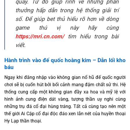
quay. Từ đó giúp rinh về những phần
thưởng hấp dẫn trong hệ thống giải trí
số. Để giúp bet thủ hiểu rõ hơn về dòng
game thú vị này hãy cùng
https://mri.cn.com/
tìm hiểu trong bài
viết.
Hành trình vào đế quốc hoàng kim – Dẫn lối kho
báu
Ngay khi đăng nhập vào không gian nổ hũ đế quốc người
chơi sẽ bị cuốn hút bởi bối cảnh mang đậm chất sử thi. Hệ
thống cung cấp một không gian đầy xa hoa và mỹ lệ với
hình ảnh cung điện dát vàng, tượng thần uy nghi cùng
những trụ đá cổ đại hùng tráng. Tất cả cùng tạo nên một
thế giới Ai Cập cổ đại độc đáo xen lẫn nét của huyền thoại
Hy Lạp thần thoại.