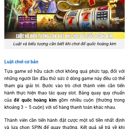
Luật và biểu tượng cần biết khi chơi đế quốc hoàng kim
Luật chơi cơ bản
Tựa game sở hữu cách chơi không quá phức tạp, đối với
những người lần đầu thử sức ở dòng game này đều có thể
tham gia giải trí. Bước vào trò chơi thành viên cần tiến
hành thực hiện thao tác quay slot. Bảng quay quy chuẩn
của
đế quốc hoàng kim
gồm nhiều cuộn (thường trong
khoảng 3 – 5 cuộn) với số hàng thanh toán khác nhau.
Thành viên cần tiến hành đặt cược một số tiền nhất định
và lựa chọn SPIN để quay thưởng. Kết quả sẽ trả về khi