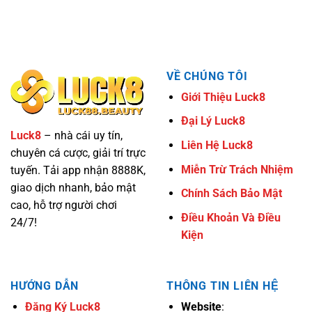
Âu
Bài
ảo
Trên
Trí
LUCK8
Tuệ
Hấp
Dẫn
Số
1
VỀ CHÚNG TÔI
Thị
Giới Thiệu Luck8
Trường
Đại Lý Luck8
Luck8
– nhà cái uy tín,
Liên Hệ Luck8
chuyên cá cược, giải trí trực
Miễn Trừ Trách Nhiệm
tuyến. Tải app nhận 8888K,
giao dịch nhanh, bảo mật
Chính Sách Bảo Mật
cao, hỗ trợ người chơi
Điều Khoản Và Điều
24/7!
Kiện
HƯỚNG DẪN
THÔNG TIN LIÊN HỆ
Đăng Ký Luck8
Website
: