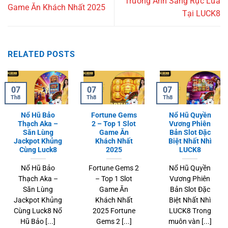
Trường Ánh Sáng Rực Lửa
Game Ăn Khách Nhất 2025
Tại LUCK8
RELATED POSTS
07
07
07
Th8
Th8
Th8
Nổ Hũ Bảo
Fortune Gems
Nổ Hũ Quyền
Thạch Aka –
2 – Top 1 Slot
Vương Phiên
Săn Lùng
Game Ăn
Bản Slot Đặc
Jackpot Khủng
Khách Nhất
Biệt Nhất Nhì
Cùng Luck8
2025
LUCK8
Nổ Hũ Bảo
Fortune Gems 2
Nổ Hũ Quyền
Thạch Aka –
– Top 1 Slot
Vương Phiên
Săn Lùng
Game Ăn
Bản Slot Đặc
Jackpot Khủng
Khách Nhất
Biệt Nhất Nhì
Cùng Luck8 Nổ
2025 Fortune
LUCK8 Trong
Hũ Bảo [...]
Gems 2 [...]
muôn vàn [...]