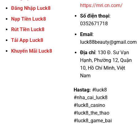
https://mri.cn.com/
Đăng Nhập Luck8
Số điện thoại
:
Nạp Tiền Luck8
0352671718
Rút Tiền Luck8
Email
:
Tải App Luck8
luck88beauty@gmail.com
Khuyến Mãi Luck8
Địa chỉ
: 130 Đ. Sư Vạn
Hạnh, Phường 12, Quận
10, Hồ Chí Minh, Việt
Nam
Hastag:
#luck8
#nha_cai_luck8
#luck8_casino
#luck8_the_thao
#luck8_game_bai